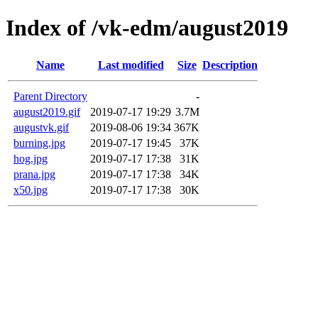
Index of /vk-edm/august2019
Name
Last modified
Size
Description
Parent Directory
-
august2019.gif
2019-07-17 19:29
3.7M
augustvk.gif
2019-08-06 19:34
367K
burning.jpg
2019-07-17 19:45
37K
hog.jpg
2019-07-17 17:38
31K
prana.jpg
2019-07-17 17:38
34K
x50.jpg
2019-07-17 17:38
30K