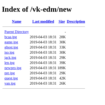
Index of /vk-edm/new
Name
Last modified
Size
Description
Parent Directory
-
bcaa.jpg
2019-04-03 18:31
28K
game.jpg
2019-04-03 18:31
30K
ghost.jpg
2019-04-03 18:31
33K
iso.jpg
2019-04-03 18:31
30K
jack.jpg
2019-04-03 18:31
29K
len.jpg
2019-04-03 18:31
39K
newpro.jpg
2019-04-03 18:31
189K
pre.jpg
2019-04-03 18:31
29K
quest.jpg
2019-04-03 18:31
42K
van.jpg
2019-04-03 18:31
26K