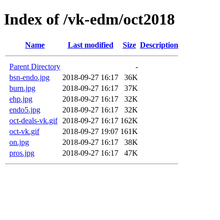
Index of /vk-edm/oct2018
Name
Last modified
Size
Description
Parent Directory
-
bsn-endo.jpg
2018-09-27 16:17
36K
burn.jpg
2018-09-27 16:17
37K
ehp.jpg
2018-09-27 16:17
32K
endo5.jpg
2018-09-27 16:17
32K
oct-deals-vk.gif
2018-09-27 16:17
162K
oct-vk.gif
2018-09-27 19:07
161K
on.jpg
2018-09-27 16:17
38K
pros.jpg
2018-09-27 16:17
47K